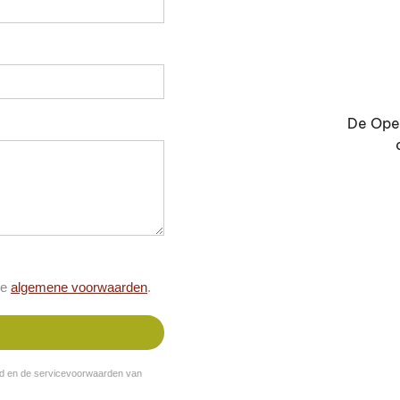
De Open
de
algemene voorwaarden
.
id
en de
servicevoorwaarden van