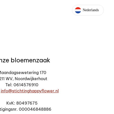
Nederlands
nze bloemenzaak
aandagsewetering 170
211 WV, Noordwijkerhout
Tel: 0614576910
:
info@stichtinghappyflower.nl
KvK: 80497675
tigingsnr. 000046848886