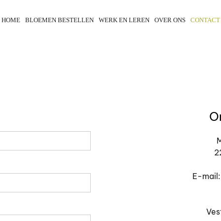
HOME
BLOEMEN BESTELLEN
WERK EN LEREN
OVER ONS
CONTACT
O
M
2
E-mail
Ves